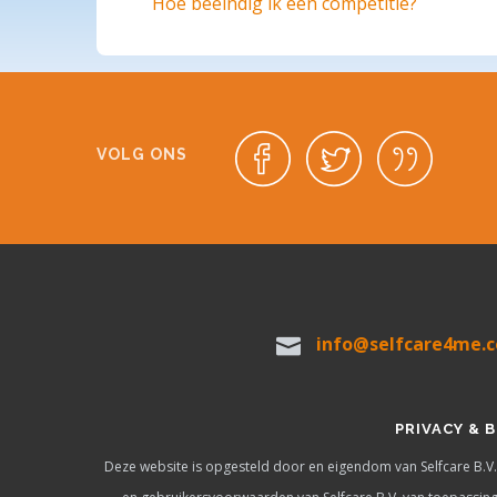
Hoe beëindig ik een competitie?
VOLG ONS
info@selfcare4me.
PRIVACY & B
Deze website is opgesteld door en eigendom van Selfcare B.V.